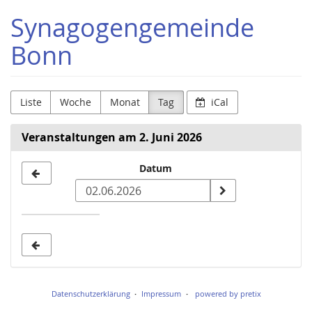
Zum
Synagogengemeinde
Haupt-
Inhalt
Bonn
springen
Liste
Woche
Monat
Tag
iCal
Veranstaltungen am 2. Juni 2026
Datum
Datum
zur
Anzeige
auswählen
Datenschutzerklärung
Impressum
powered by pretix